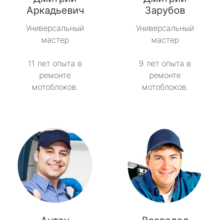
Советский
Аркадьевич
Зарубов
Универсальный
Универсальный
Тайцы
мастер
мастер
Токсово
11 лет опыта в
9 лет опыта в
ремонте
ремонте
Толмачёво
мотоблоков.
мотоблоков.
Ульяновка
Фёдоровское
Форносово
Янино-1