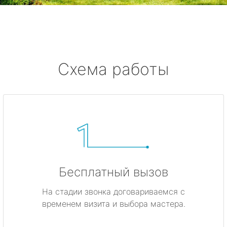
Смолячково
Ушково
Серово
Схема работы
Бокситогорск
Волосово
Волхов
Всеволожск
Бесплатный вызов
Выборг
На стадии звонка договариваемся с
временем визита и выбора мастера.
Высоцк