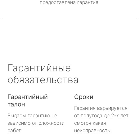
предоставлена гарантия.
Светогорск
Сертолово
Сланцы
Сосновый Бор
Гарантийные
Сясьстрой
обязательства
Тихвин
Гарантийный
Сроки
талон
Тосно
Гарантия варьируется
Выдаем гарантию не
от полугода до 2-х лет
Шлиссельбург
зависимо от сложности
смотря какая
работ.
неисправность.
Большая Ижора