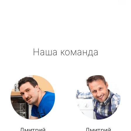
Новоселье
Павлово
Приладожский
Наша команда
Рахья
Рощино
Рябово
Свирьстрой
Сиверский
Синявино
Дмитрий
Дмитрий