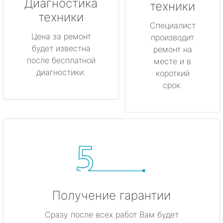
Луга
Диагностика
техники
техники
Любань
Специалист
Цена за ремонт
производит
будет известна
Мурино
ремонт на
после бесплатной
месте и в
диагностики.
короткий
Никольское
срок.
Новая Ладога
Отрадное
Пикалёво
Подпорожье
Получение гарантии
Приморск
Сразу после всех работ Вам будет
Приозерск