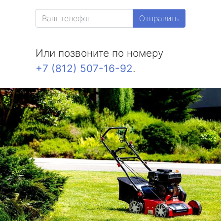
Александровская
Отправить
Белоостров
Или позвоните по номеру
Молодежное
+7 (812) 507-16-92
.
Солнечное
Комарово
Усть-Ижора
Саперный
Петро-Славянка
Тярлево