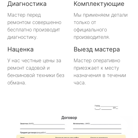
Диагностика
Комплектующие
Будогощь
Мастер перед
Мы применяем детали
ремонтом совершенно
только от
Важины
бесплатно производит
официального
диагностику.
производителя.
Виллози
Наценка
Выезд мастера
Вознесенье
У нас честные цены за
Мастер оперативно
ремонт садовой и
приезжает к месту
Вырица
бензиновой техники без
назначения в течении
обмана.
часа.
Дружная Горка
Дубровка
Ефимовский
имени Морозова