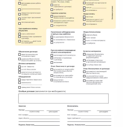
имени Свердлова
Красный Бор
Кузнечное
Кузьмоловский
Лебяжье
Лесогорский
Мга
Назия
Никольский