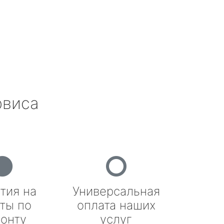
рвиса
тия на
Универсальная
ты по
оплата наших
онту
услуг