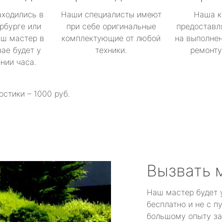
аходились в
Наши специалисты имеют
Наша к
рбурге или
при себе оригинальные
предоставл
аш мастер в
комплектующие от любой
на выполнен
ае будет у
техники.
ремонту 
ении часа.
остики – 1000 руб.
Вызвать 
Наш мастер будет 
бесплатно и не с п
большому опыту за