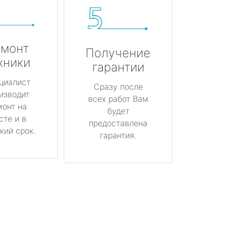
монт
Получение
хники
гарантии
циалист
Сразу после
изводит
всех работ Вам
монт на
будет
сте и в
предоставлена
кий срок.
гарантия.