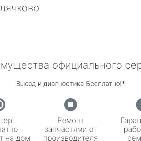
лячково
мущества официального се
Выезд и диагностика Бесплатно!*
тер
Ремонт
Гаран
латно
запчастями от
рабо
т на дом
производителя
рем