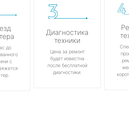
Ре
езд
Диагностика
те
тера
техники
Спе
ас до
Цена за ремонт
про
ованного
будет известна
ре
ени с
после бесплатной
ме
вяжется
диагностики.
корот
тер.