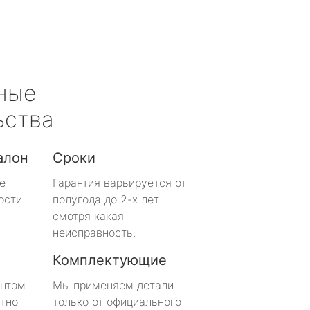
ные
ьства
алон
Сроки
е
Гарантия варьируется от
ости
полугода до 2-х лет
смотря какая
неисправность.
Комплектующие
онтом
Мы применяем детали
тно
только от официального