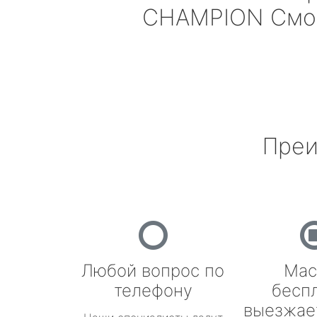
CHAMPION
Смо
Преи
Любой вопрос по
Мас
телефону
бесп
выезжае