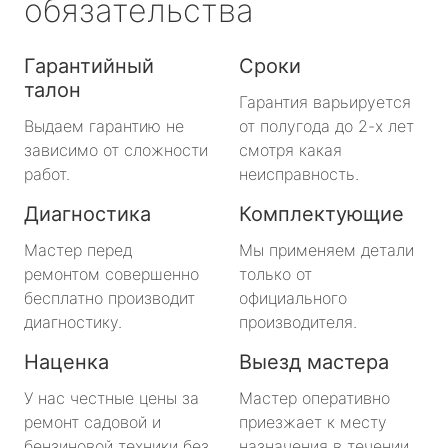
обязательства
Гарантийный
Сроки
талон
Гарантия варьируется
Выдаем гарантию не
от полугода до 2-х лет
зависимо от сложности
смотря какая
работ.
неисправность.
Диагностика
Комплектующие
Мастер перед
Мы применяем детали
ремонтом совершенно
только от
бесплатно производит
официального
диагностику.
производителя.
Наценка
Выезд мастера
У нас честные цены за
Мастер оперативно
ремонт садовой и
приезжает к месту
бензиновой техники без
назначения в течении