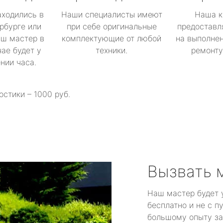
аходились в
Наши специалисты имеют
Наша к
рбурге или
при себе оригинальные
предоставл
аш мастер в
комплектующие от любой
на выполнен
ае будет у
техники.
ремонту 
ении часа.
остики – 1000 руб.
Вызвать 
Наш мастер будет 
бесплатно и не с п
большому опыту за