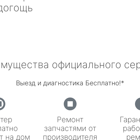
догощь
мущества официального се
Выезд и диагностика Бесплатно!*
тер
Ремонт
Гаран
латно
запчастями от
рабо
т на дом
производителя
рем