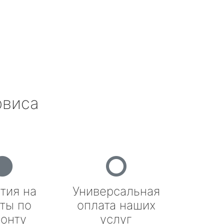
рвиса
тия на
Универсальная
ты по
оплата наших
онту
услуг