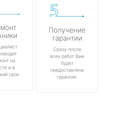
монт
Получение
хники
гарантии
циалист
Сразу после
изводит
всех работ Вам
монт на
будет
сте и в
предоставлена
кий срок.
гарантия.