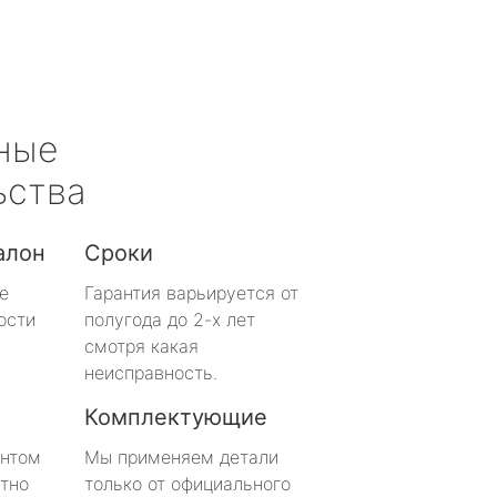
ные
ьства
алон
Сроки
е
Гарантия варьируется от
ости
полугода до 2-х лет
смотря какая
неисправность.
Комплектующие
онтом
Мы применяем детали
тно
только от официального