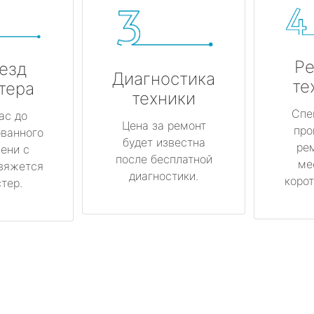
Ре
езд
Диагностика
те
тера
техники
Спе
ас до
Цена за ремонт
про
ованного
будет известна
ре
ени с
после бесплатной
ме
вяжется
диагностики.
корот
тер.