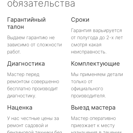
обязательства
Гарантийный
Сроки
талон
Гарантия варьируется
Выдаем гарантию не
от полугода до 2-х лет
зависимо от сложности
смотря какая
работ.
неисправность.
Диагностика
Комплектующие
Мастер перед
Мы применяем детали
ремонтом совершенно
только от
бесплатно производит
официального
диагностику.
производителя.
Наценка
Выезд мастера
У нас честные цены за
Мастер оперативно
ремонт садовой и
приезжает к месту
бензиновой техники без
назначения в течении