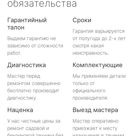
обязательства
Гарантийный
Сроки
талон
Гарантия варьируется
Выдаем гарантию не
от полугода до 2-х лет
зависимо от сложности
смотря какая
работ.
неисправность.
Диагностика
Комплектующие
Мастер перед
Мы применяем детали
ремонтом совершенно
только от
бесплатно производит
официального
диагностику.
производителя.
Наценка
Выезд мастера
У нас честные цены за
Мастер оперативно
ремонт садовой и
приезжает к месту
бензиновой техники без
назначения в течении