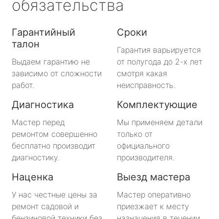
обязательства
Гарантийный
Сроки
талон
Гарантия варьируется
Выдаем гарантию не
от полугода до 2-х лет
зависимо от сложности
смотря какая
работ.
неисправность.
Диагностика
Комплектующие
Мастер перед
Мы применяем детали
ремонтом совершенно
только от
бесплатно производит
официального
диагностику.
производителя.
Наценка
Выезд мастера
У нас честные цены за
Мастер оперативно
ремонт садовой и
приезжает к месту
бензиновой техники без
назначения в течении