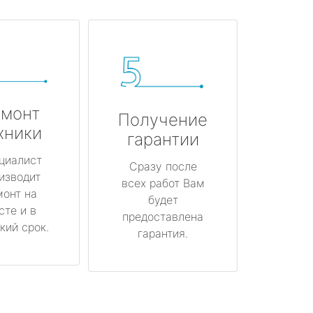
монт
Получение
хники
гарантии
циалист
Сразу после
изводит
всех работ Вам
монт на
будет
сте и в
предоставлена
кий срок.
гарантия.