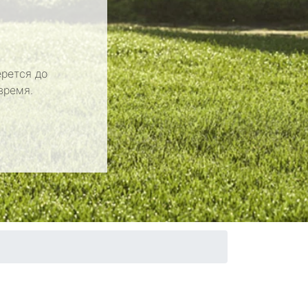
рется до
время.