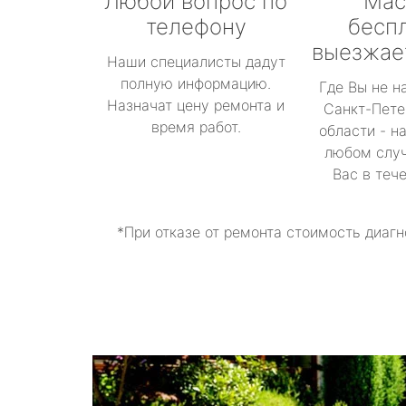
Любой вопрос по
Мас
телефону
бесп
выезжае
Наши специалисты дадут
полную информацию.
Где Вы не н
Назначат цену ремонта и
Санкт-Пете
время работ.
области - н
любом случ
Вас в теч
*При отказе от ремонта стоимость диагн