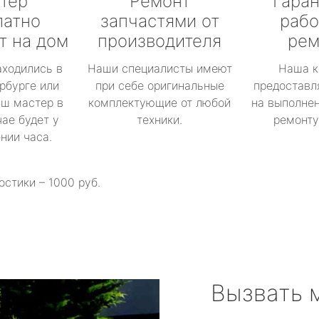
тер
Ремонт
Гаран
латно
запчастями от
рабо
т на дом
производителя
рем
аходились в
Наши специалисты имеют
Наша к
рбурге или
при себе оригинальные
предоставл
аш мастер в
комплектующие от любой
на выполнен
ае будет у
техники.
ремонту 
ении часа.
остики – 1000 руб.
Вызвать 