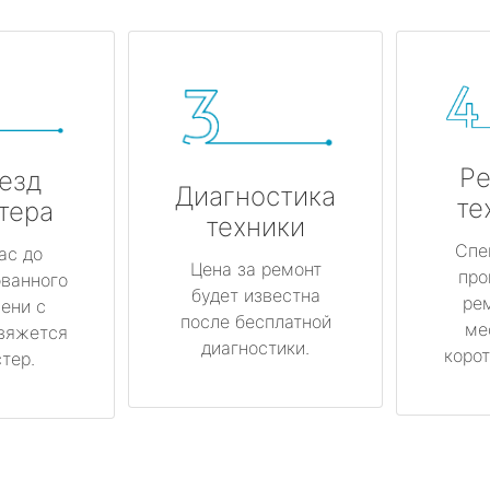
Ре
езд
Диагностика
те
тера
техники
Спе
ас до
Цена за ремонт
про
ованного
будет известна
ре
ени с
после бесплатной
ме
вяжется
диагностики.
корот
тер.