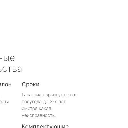
ные
ьства
алон
Сроки
е
Гарантия варьируется от
ости
полугода до 2-х лет
смотря какая
неисправность.
Комплектующие