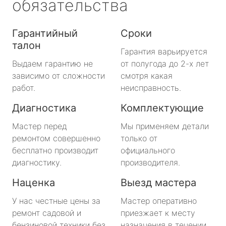
обязательства
Гарантийный
Сроки
талон
Гарантия варьируется
Выдаем гарантию не
от полугода до 2-х лет
зависимо от сложности
смотря какая
работ.
неисправность.
Диагностика
Комплектующие
Мастер перед
Мы применяем детали
ремонтом совершенно
только от
бесплатно производит
официального
диагностику.
производителя.
Наценка
Выезд мастера
У нас честные цены за
Мастер оперативно
ремонт садовой и
приезжает к месту
бензиновой техники без
назначения в течении