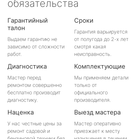
обязательства
Гарантийный
Сроки
талон
Гарантия варьируется
Выдаем гарантию не
от полугода до 2-х лет
зависимо от сложности
смотря какая
работ.
неисправность.
Диагностика
Комплектующие
Мастер перед
Мы применяем детали
ремонтом совершенно
только от
бесплатно производит
официального
диагностику.
производителя.
Наценка
Выезд мастера
У нас честные цены за
Мастер оперативно
ремонт садовой и
приезжает к месту
бензиновой техники без
назначения в течении