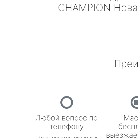
CHAMPION
Нова
Преи
Любой вопрос по
Мас
телефону
бесп
выезжае