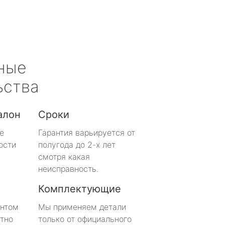
ные
ьства
алон
Сроки
е
Гарантия варьируется от
ости
полугода до 2-х лет
смотря какая
неисправность.
Комплектующие
онтом
Мы применяем детали
тно
только от официального