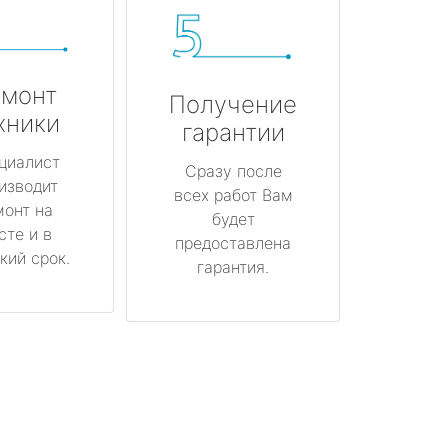
монт
Получение
хники
гарантии
циалист
Сразу после
изводит
всех работ Вам
монт на
будет
сте и в
предоставлена
кий срок.
гарантия.