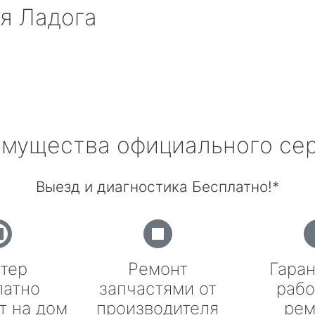
я Ладога
мущества официального се
Выезд и диагностика Бесплатно!*
тер
Ремонт
Гаран
латно
запчастями от
рабо
т на дом
производителя
рем