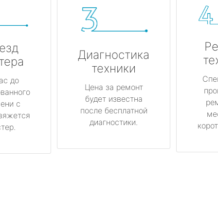
Ре
езд
Диагностика
те
тера
техники
Спе
ас до
Цена за ремонт
про
ованного
будет известна
ре
ени с
после бесплатной
ме
вяжется
диагностики.
корот
тер.