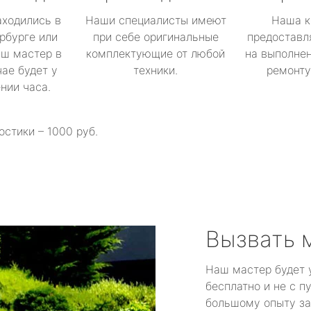
аходились в
Наши специалисты имеют
Наша к
рбурге или
при себе оригинальные
предоставл
аш мастер в
комплектующие от любой
на выполнен
ае будет у
техники.
ремонту 
ении часа.
остики – 1000 руб.
Вызвать 
Наш мастер будет 
бесплатно и не с п
большому опыту за