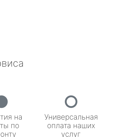
рвиса
тия на
Универсальная
ты по
оплата наших
онту
услуг