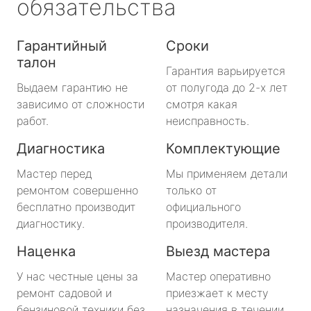
обязательства
Гарантийный
Сроки
талон
Гарантия варьируется
Выдаем гарантию не
от полугода до 2-х лет
зависимо от сложности
смотря какая
работ.
неисправность.
Диагностика
Комплектующие
Мастер перед
Мы применяем детали
ремонтом совершенно
только от
бесплатно производит
официального
диагностику.
производителя.
Наценка
Выезд мастера
У нас честные цены за
Мастер оперативно
ремонт садовой и
приезжает к месту
бензиновой техники без
назначения в течении