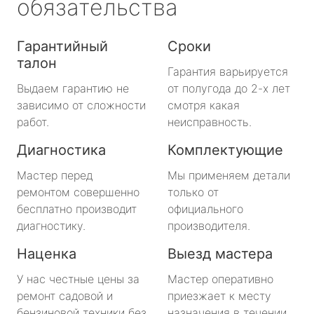
обязательства
Гарантийный
Сроки
талон
Гарантия варьируется
Выдаем гарантию не
от полугода до 2-х лет
зависимо от сложности
смотря какая
работ.
неисправность.
Диагностика
Комплектующие
Мастер перед
Мы применяем детали
ремонтом совершенно
только от
бесплатно производит
официального
диагностику.
производителя.
Наценка
Выезд мастера
У нас честные цены за
Мастер оперативно
ремонт садовой и
приезжает к месту
бензиновой техники без
назначения в течении