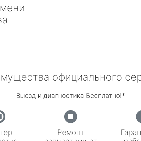
мени
ва
мущества официального се
Выезд и диагностика Бесплатно!*
тер
Ремонт
Гаран