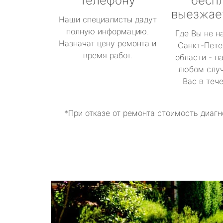
телефону
бесп
выезжае
Наши специалисты дадут
полную информацию.
Где Вы не н
Назначат цену ремонта и
Санкт-Пете
время работ.
области - н
любом случ
Вас в теч
*При отказе от ремонта стоимость диагн