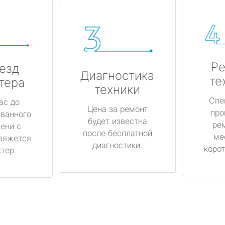
Ре
езд
Диагностика
те
тера
техники
Спе
ас до
Цена за ремонт
про
ованного
будет известна
ре
ени с
после бесплатной
ме
вяжется
диагностики.
корот
тер.