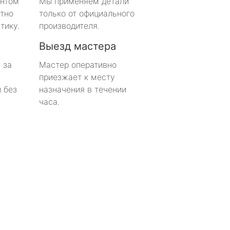
онтом
Мы применяем детали
тно
только от официального
тику.
производителя.
Выезд мастера
 за
Мастер оперативно
приезжает к месту
 без
назначения в течении
часа.