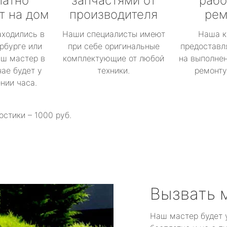
латно
запчастями от
рабо
т на дом
производителя
рем
аходились в
Наши специалисты имеют
Наша к
рбурге или
при себе оригинальные
предоставл
аш мастер в
комплектующие от любой
на выполнен
ае будет у
техники.
ремонту 
ении часа.
остики – 1000 руб.
Вызвать 
Наш мастер будет 