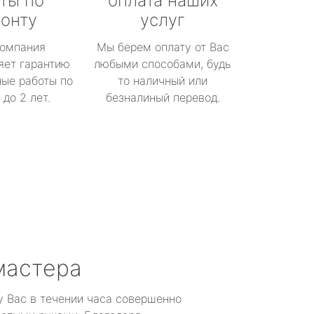
ты по
оплата наших
онту
услуг
омпания
Мы берем оплату от Вас
яет гарантию
любыми способами, будь
ые работы по
то наличный или
до 2 лет.
безналиный перевод.
мастера
у Вас в течении часа совершенно