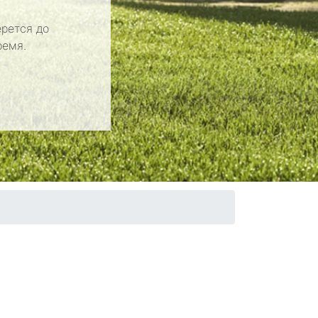
рется до
ремя.