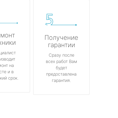
монт
Получение
хники
гарантии
циалист
Сразу после
изводит
всех работ Вам
монт на
будет
сте и в
предоставлена
кий срок.
гарантия.