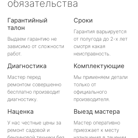
обязательства
Гарантийный
Сроки
талон
Гарантия варьируется
Выдаем гарантию не
от полугода до 2-х лет
зависимо от сложности
смотря какая
работ.
неисправность.
Диагностика
Комплектующие
Мастер перед
Мы применяем детали
ремонтом совершенно
только от
бесплатно производит
официального
диагностику.
производителя.
Наценка
Выезд мастера
У нас честные цены за
Мастер оперативно
ремонт садовой и
приезжает к месту
бензиновой техники без
назначения в течении