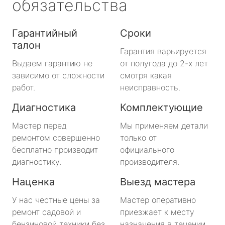
обязательства
Гарантийный
Сроки
талон
Гарантия варьируется
Выдаем гарантию не
от полугода до 2-х лет
зависимо от сложности
смотря какая
работ.
неисправность.
Диагностика
Комплектующие
Мастер перед
Мы применяем детали
ремонтом совершенно
только от
бесплатно производит
официального
диагностику.
производителя.
Наценка
Выезд мастера
У нас честные цены за
Мастер оперативно
ремонт садовой и
приезжает к месту
бензиновой техники без
назначения в течении