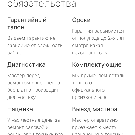
обязательства
Гарантийный
Сроки
талон
Гарантия варьируется
Выдаем гарантию не
от полугода до 2-х лет
зависимо от сложности
смотря какая
работ.
неисправность.
Диагностика
Комплектующие
Мастер перед
Мы применяем детали
ремонтом совершенно
только от
бесплатно производит
официального
диагностику.
производителя.
Наценка
Выезд мастера
У нас честные цены за
Мастер оперативно
ремонт садовой и
приезжает к месту
бензиновой техники без
назначения в течении