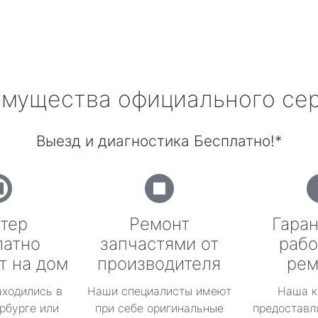
мущества официального се
Выезд и диагностика Бесплатно!*
тер
Ремонт
Гаран
латно
запчастями от
рабо
т на дом
производителя
рем
аходились в
Наши специалисты имеют
Наша к
рбурге или
при себе оригинальные
предоставл