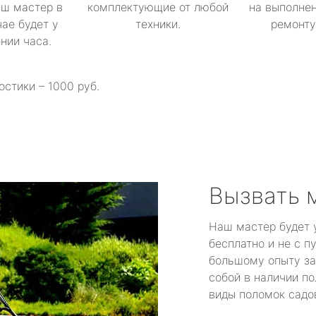
аш мастер в
комплектующие от любой
на выполнен
ае будет у
техники.
ремонту 
ении часа.
остики – 1000 руб.
Вызвать 
Наш мастер будет 
бесплатно и не с п
большому опыту за
собой в наличии по
виды поломок садов