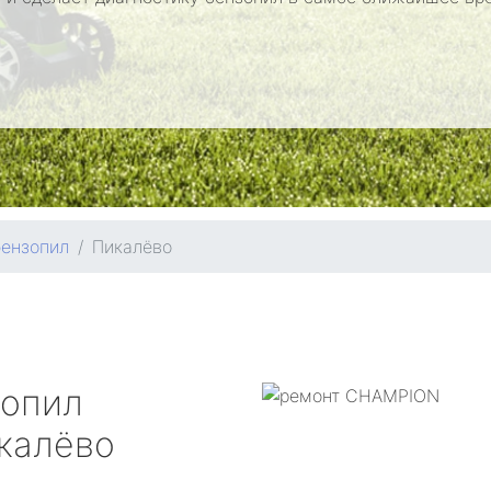
бензопил
Пикалёво
зопил
калёво