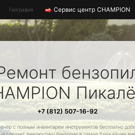
Сервис центр CHAMPION
География
Ремонт бензопи
HAMPION
Пикалё
+7 (812) 507-16-92
енер с полным инвентарем инструментов бесплатно добе
 и сделает диагностику бензопил в самое ближайшее вр