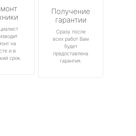
монт
Получение
хники
гарантии
циалист
Сразу после
изводит
всех работ Вам
монт на
будет
сте и в
предоставлена
кий срок.
гарантия.