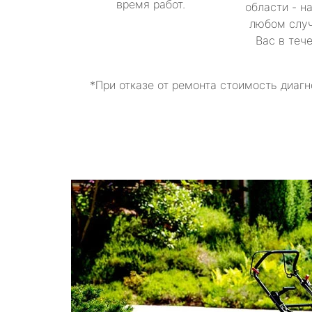
время работ.
области - н
любом случ
Вас в теч
*При отказе от ремонта стоимость диагн