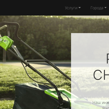
Услуги
Города
C
Наш инж
Вас