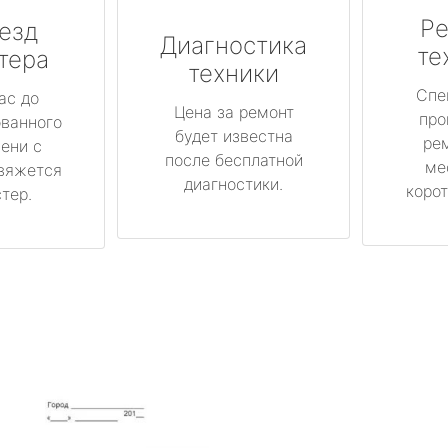
Ре
езд
Диагностика
те
тера
техники
Спе
ас до
Цена за ремонт
про
ованного
будет известна
ре
ени с
после бесплатной
ме
вяжется
диагностики.
корот
тер.