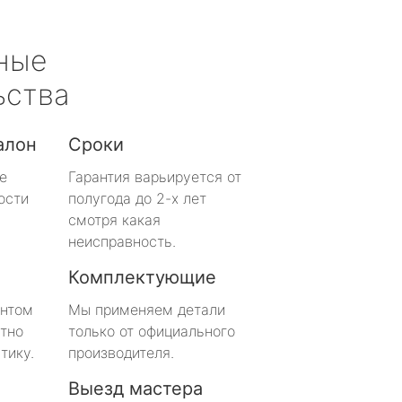
ные
ьства
алон
Сроки
е
Гарантия варьируется от
ости
полугода до 2-х лет
смотря какая
неисправность.
Комплектующие
онтом
Мы применяем детали
тно
только от официального
тику.
производителя.
Выезд мастера