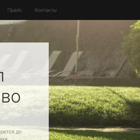
Прайс
Контакты
л
во
рется до
емя.