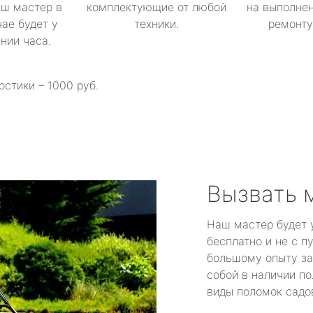
аш мастер в
комплектующие от любой
на выполнен
ае будет у
техники.
ремонту 
ении часа.
остики – 1000 руб.
Вызвать 
Наш мастер будет 
бесплатно и не с п
большому опыту за
собой в наличии по
виды поломок садов