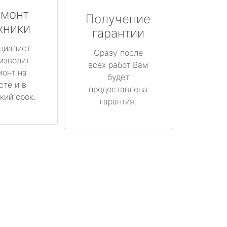
монт
Получение
хники
гарантии
циалист
Сразу после
изводит
всех работ Вам
монт на
будет
сте и в
предоставлена
кий срок.
гарантия.