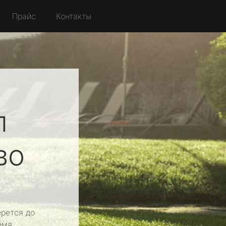
Прайс
Контакты
л
во
рется до
емя.