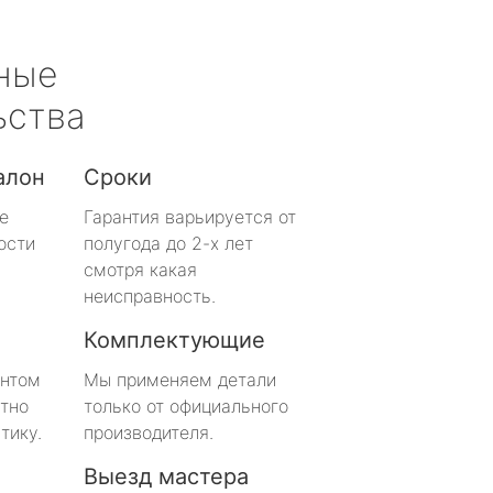
ные
ьства
алон
Сроки
е
Гарантия варьируется от
ости
полугода до 2-х лет
смотря какая
неисправность.
Комплектующие
онтом
Мы применяем детали
тно
только от официального
тику.
производителя.
Выезд мастера