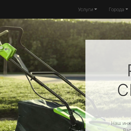
Услуги
Города
C
Наш инж
Вас