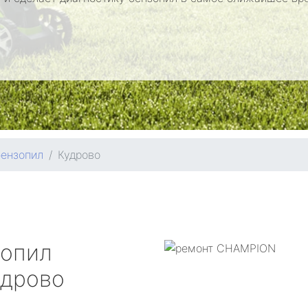
бензопил
Кудрово
зопил
дрово