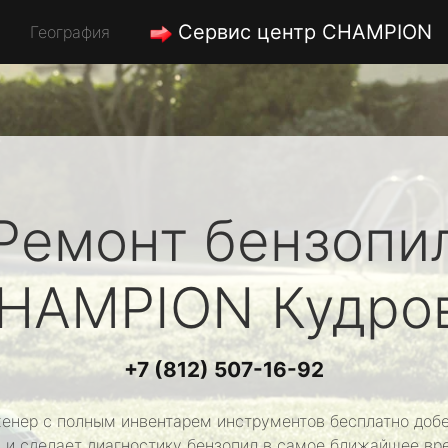
Сервис центр CHAMPION
География
Ремонт бензопи
HAMPION
Кудро
+7 (812) 507-16-92
енер с полным инвентарем инструментов бесплатно добе
 и сделает диагностику бензопил в самое ближайшее вр