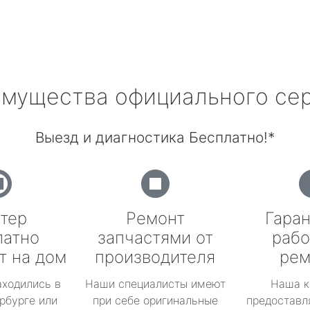
мущества официального се
Выезд и диагностика Бесплатно!*
тер
Ремонт
Гаран
латно
запчастями от
рабо
т на дом
производителя
рем
аходились в
Наши специалисты имеют
Наша к
рбурге или
при себе оригинальные
предоставл