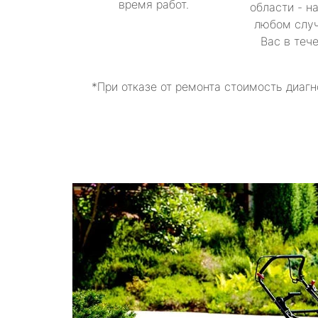
время работ.
области - н
любом случ
Вас в теч
*При отказе от ремонта стоимость диагн