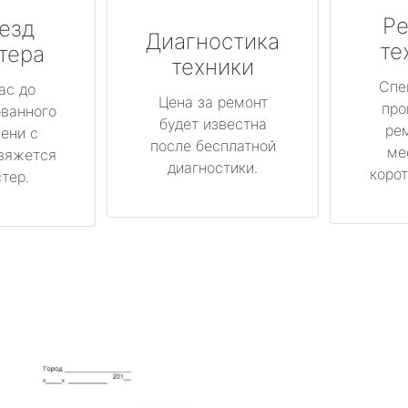
Ре
езд
Диагностика
те
тера
техники
Спе
ас до
Цена за ремонт
про
ованного
будет известна
ре
ени с
после бесплатной
ме
вяжется
диагностики.
корот
тер.