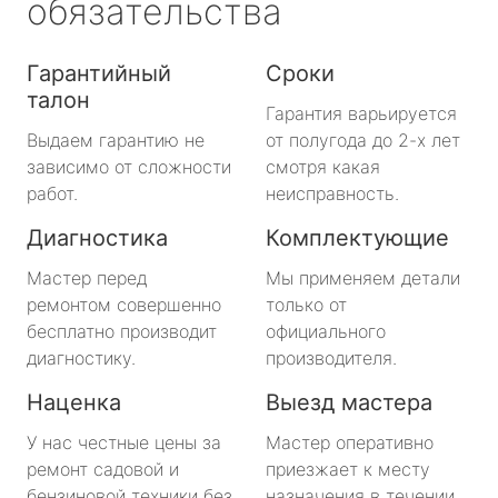
обязательства
Гарантийный
Сроки
талон
Гарантия варьируется
Выдаем гарантию не
от полугода до 2-х лет
зависимо от сложности
смотря какая
работ.
неисправность.
Диагностика
Комплектующие
Мастер перед
Мы применяем детали
ремонтом совершенно
только от
бесплатно производит
официального
диагностику.
производителя.
Наценка
Выезд мастера
У нас честные цены за
Мастер оперативно
ремонт садовой и
приезжает к месту
бензиновой техники без
назначения в течении