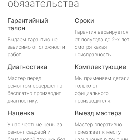
обязательства
Гарантийный
Сроки
талон
Гарантия варьируется
Выдаем гарантию не
от полугода до 2-х лет
зависимо от сложности
смотря какая
работ.
неисправность.
Диагностика
Комплектующие
Мастер перед
Мы применяем детали
ремонтом совершенно
только от
бесплатно производит
официального
диагностику.
производителя.
Наценка
Выезд мастера
У нас честные цены за
Мастер оперативно
ремонт садовой и
приезжает к месту
бензиновой техники без
назначения в течении