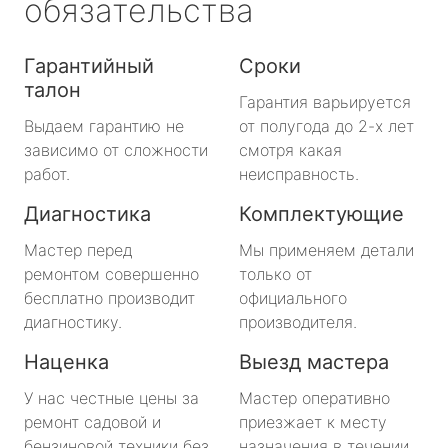
обязательства
Гарантийный
Сроки
талон
Гарантия варьируется
Выдаем гарантию не
от полугода до 2-х лет
зависимо от сложности
смотря какая
работ.
неисправность.
Диагностика
Комплектующие
Мастер перед
Мы применяем детали
ремонтом совершенно
только от
бесплатно производит
официального
диагностику.
производителя.
Наценка
Выезд мастера
У нас честные цены за
Мастер оперативно
ремонт садовой и
приезжает к месту
бензиновой техники без
назначения в течении